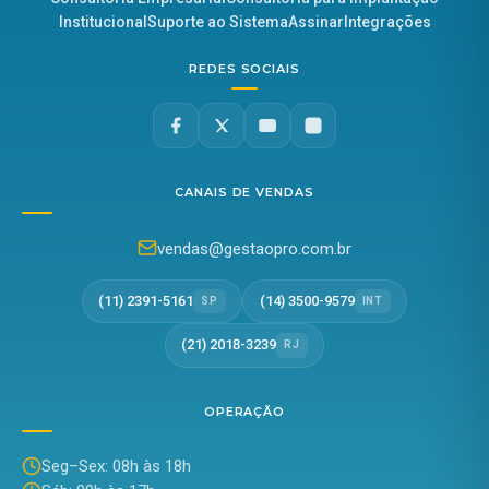
Institucional
Suporte ao Sistema
Assinar
Integrações
REDES SOCIAIS
CANAIS DE VENDAS
vendas@gestaopro.com.br
(11) 2391-5161
(14) 3500-9579
SP
INT
(21) 2018-3239
RJ
OPERAÇÃO
Seg–Sex: 08h às 18h