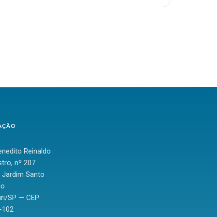
AÇÃO
nedito Reinaldo
tro, nº 207
: Jardim Santo
io
ri/SP — CEP
-102