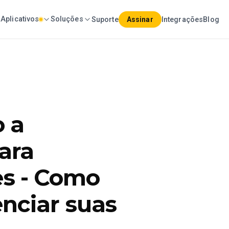
Aplicativos
Soluções
Suporte
Assinar
Integrações
Blog
o a
ara
s - Como
nciar suas