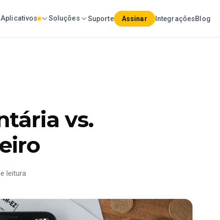
Aplicativos
Soluções
Suporte
Assinar
Integrações
Blog
tária vs.
eiro
e leitura