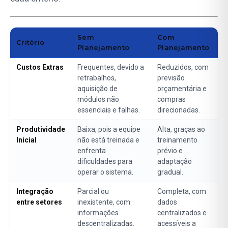
Sem
Com
Critério
Planejamento
Planejamento
Custos Extras
Frequentes, devido a
Reduzidos, com
retrabalhos,
previsão
aquisição de
orçamentária e
módulos não
compras
essenciais e falhas.
direcionadas.
Produtividade
Baixa, pois a equipe
Alta, graças ao
Inicial
não está treinada e
treinamento
enfrenta
prévio e
dificuldades para
adaptação
operar o sistema.
gradual.
Integração
Parcial ou
Completa, com
entre setores
inexistente, com
dados
informações
centralizados e
descentralizadas.
acessíveis a