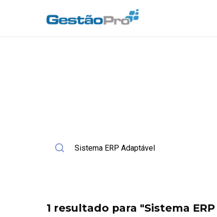
Início
Blog
Busca
Busca no Blog
Encontre artigos sobre gestão, NF-e, ERP e autom
Buscar no blog
1 resultado para "Sistema ERP