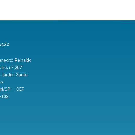
AÇÃO
nedito Reinaldo
tro, nº 207
: Jardim Santo
io
ri/SP — CEP
-102