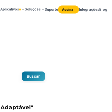
Aplicativos
Soluções
Suporte
Assinar
Integrações
Blog
ação empresarial.
Buscar
 Adaptável"