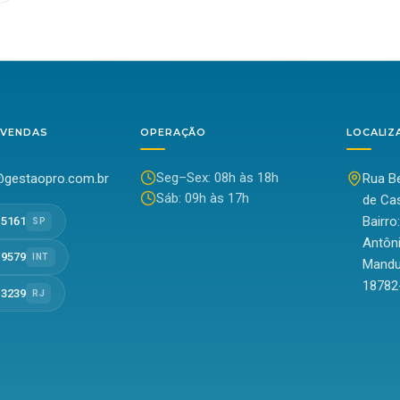
 VENDAS
OPERAÇÃO
LOCALIZ
Seg–Sex: 08h às 18h
gestaopro.com.br
Rua Be
Sáb: 09h às 17h
de Cas
Bairro
-5161
SP
Antôn
-9579
INT
Mandu
18782
-3239
RJ