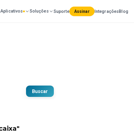
Aplicativos
Soluções
Suporte
Assinar
Integrações
Blog
ação empresarial.
Buscar
caixa"