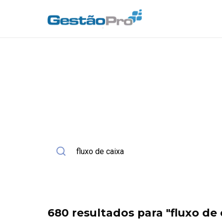
Início
Blog
Busca
Busca no Blog
Encontre artigos sobre gestão, NF-e, ERP e autom
Buscar no blog
680 resultados para "fluxo de 