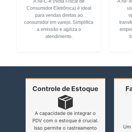
A NFC-e (Nota Fiscal de
A NF-e 
Consumidor Eletrônica) é ideal
us
para vendas diretas ao
o
consumidor em varejo. Simplifica
transf
a emissão e agiliza o
empre
atendimento.
f
Controle de Estoque
F
A capacidade de integrar o
PDV com o estoque é crucial.
Um 
Isso permite o rastreamento