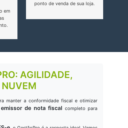
ponto de venda de sua loja.
o em
as
nto.
RO: AGILIDADE,
A NUVEM
ra manter a conformidade fiscal e otimizar
emissor de nota fiscal
m
completo para
FS-e
, o GestãoPro é a resposta ideal. Vamos