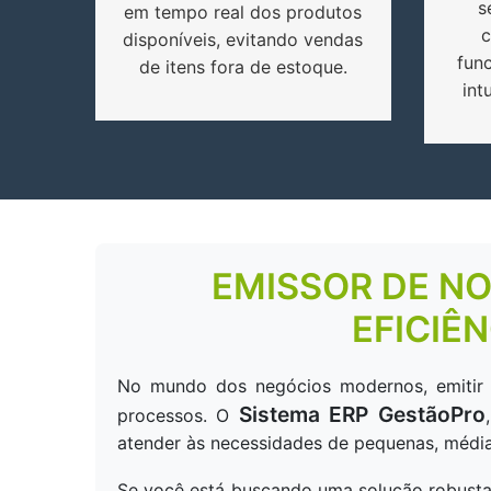
s
em tempo real dos produtos
c
disponíveis, evitando vendas
func
de itens fora de estoque.
int
EMISSOR DE NO
EFICIÊ
No mundo dos negócios modernos, emitir no
Sistema ERP GestãoPro
processos. O
atender às necessidades de pequenas, médi
Se você está buscando uma solução robusta 