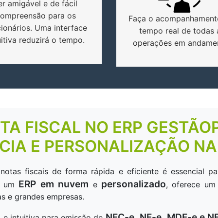
er amigável e de fácil
ompreensão para os
Faça o acompanhament
ionários. Uma interface
tempo real de todas 
uitiva reduzirá o tempo.
operações em andame
TA FISCAL NO ERP GESTÃOP
NCIA E PERSONALIZAÇÃO N
tas fiscais de forma rápida e eficiente é essencial pa
ERP em nuvem
personalizado
, um
e
, oferece u
as e grandes empresas.
NFC-e, NF-e, MDF-e e N
e intuitiva para emissão de