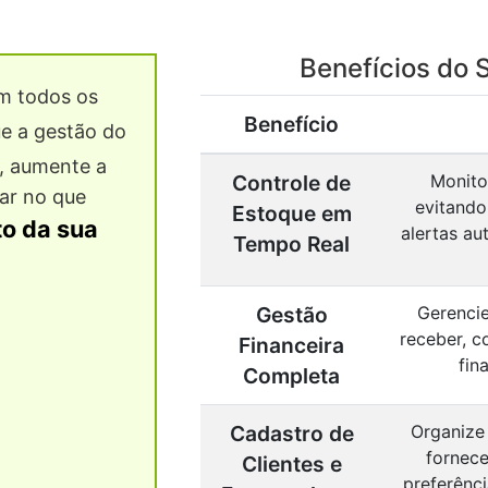
Benefícios do 
 todos os
Benefício
ue a gestão do
, aumente a
Controle de
Monito
ar no que
evitando
Estoque em
o da sua
alertas au
Tempo Real
Gestão
Gerencie
receber, c
Financeira
fin
Completa
Cadastro de
Organize
fornece
Clientes e
preferênci