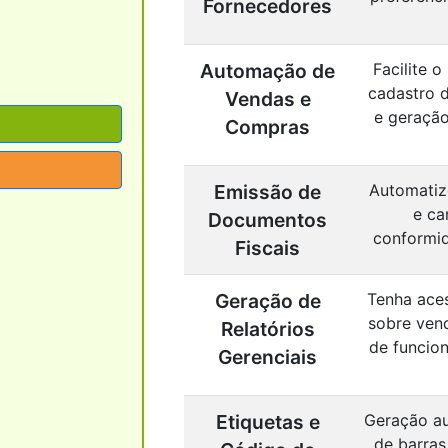
Fornecedores
Automação de
Facilite 
cadastro d
Vendas e
e geração
Compras
Emissão de
Automatiz
e ca
Documentos
conformid
Fiscais
Geração de
Tenha aces
sobre ven
Relatórios
de funcion
Gerenciais
Etiquetas e
Geração au
de barras