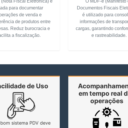
(Nota Fiscal Eletrônica) é
O MDF-e (Manifesto
ada para documentar
Documentos Fiscais Elet
perações de venda e
é utilizado para consol
erência de produtos entre
informações de transpor
sas. Reduz burocracia e
cargas, garantindo confo
acilita a fiscalização.
e rastreabilidade.
acilidade de Uso
Acompanhamen
em tempo real 
operações
bom sistema PDV deve