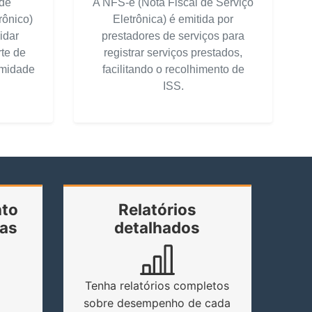
 de
A NFS-e (Nota Fiscal de Serviço
rônico)
Eletrônica) é emitida por
idar
prestadores de serviços para
te de
registrar serviços prestados,
rmidade
facilitando o recolhimento de
ISS.
to
Relatórios
das
detalhados
Tenha relatórios completos
sobre desempenho de cada