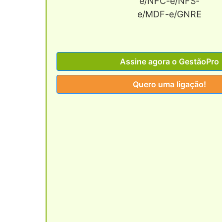
e/NFC-e/NFS-
e/MDF-e/GNRE
Assine agora o GestãoPro
Quero uma ligação!