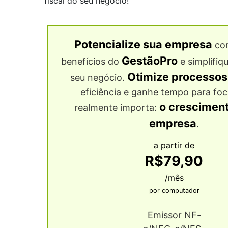
fiscal do seu negócio!
Potencialize sua empresa
com
GestãoPro
benefícios do
e simplifiq
Otimize processos
seu negócio.
eficiência e ganhe tempo para foc
o cresciment
realmente importa:
empresa
.
a partir de
R$79,90
/mês
por computador
Emissor NF-