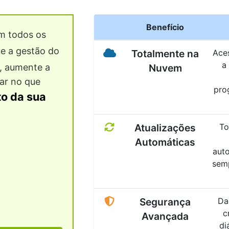
Benefício
 todos os
ue a gestão do
Totalmente na
Aces
a
, aumente a
Nuvem
ar no que
pro
o da sua
Atualizações
To
Automáticas
aut
semp
Segurança
Da
c
Avançada
di