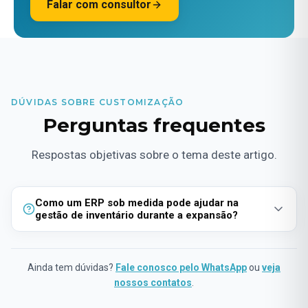
Falar com consultor
DÚVIDAS SOBRE CUSTOMIZAÇÃO
Perguntas frequentes
Respostas objetivas sobre o tema deste artigo.
Como um ERP sob medida pode ajudar na
gestão de inventário durante a expansão?
Um ERP personalizado automatiza e sincroniza o controle
de inventário, atualizando informações em tempo real e
Ainda tem dúvidas?
Fale conosco pelo WhatsApp
ou
veja
garantindo precisão nos dados. Isso minimiza erros e
nossos contatos
.
perdas, melhorando a eficiência operacional, essencial
durante períodos de expansão.