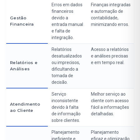
Erros em dados
Finanças integradas
financeiros
e automação de
Gestão
devido a
contabilidade,
Financeira
entrada manual
minimizando erros.
e falta de
integração.
Relatórios
Acesso a relatórios
desatualizados
e análises precisas
Relatórios e
ou imprecisos,
e em tempo real.
Análises
dificultando a
tomada de
decisão.
Serviço
Melhor serviço ao
inconsistente
cliente com acesso
Atendimento
devido à falta
fácil a informações
ao Cliente
de informação
detalhadas.
sobre clientes.
Planejamento
Planejamento
ineficiente e
eficaz e otimização