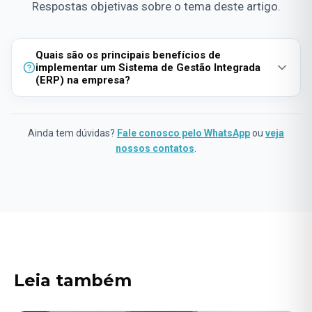
Respostas objetivas sobre o tema deste artigo.
Quais são os principais benefícios de
implementar um Sistema de Gestão Integrada
(ERP) na empresa?
A implementação de um ERP centraliza as informações,
melhora a eficiência operacional, facilita a tomada de
Ainda tem dúvidas?
Fale conosco pelo WhatsApp
ou
veja
decisões e otimiza a colaboração entre equipes.
nossos contatos
.
Leia também