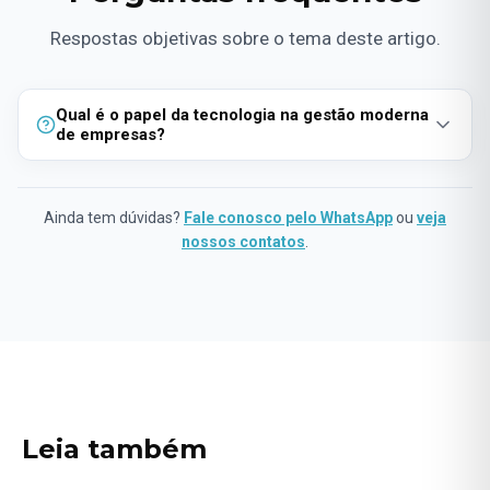
Respostas objetivas sobre o tema deste artigo.
Qual é o papel da tecnologia na gestão moderna
de empresas?
A tecnologia desempenha um papel crucial na gestão
moderna ao melhorar a comunicação, otimizar operações, e
Ainda tem dúvidas?
Fale conosco pelo WhatsApp
ou
veja
oferecer insights através de dados. Ferramentas
nossos contatos
.
tecnológicas como sistemas ERP, CRM, e plataformas de
análise de dados são essenciais para uma gestão eficiente e
informada.
Leia também