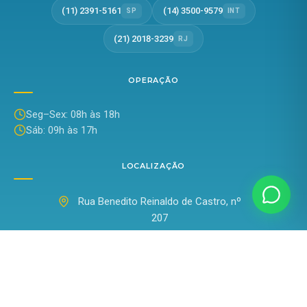
(11) 2391-5161
(14) 3500-9579
SP
INT
(21) 2018-3239
RJ
OPERAÇÃO
Seg–Sex: 08h às 18h
Sáb: 09h às 17h
LOCALIZAÇÃO
Rua Benedito Reinaldo de Castro, nº
207
Bairro: Jardim Santo Antônio
Manduri/SP — CEP 18782-102