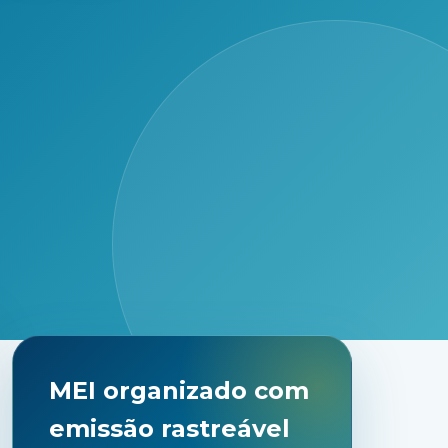
MEI organizado com
emissão rastreável