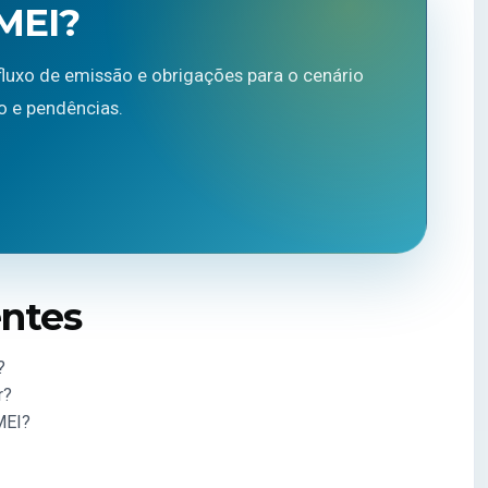
MEI?
fluxo de emissão e obrigações para o cenário
o e pendências.
entes
?
r?
MEI?