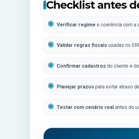
Checklist antes d
Verificar regime
e coerência com a a
Validar regras fiscais
usadas no ERP
Confirmar cadastros
do cliente e d
Planejar prazos
para evitar atraso d
Testar com cenário real
antes do us