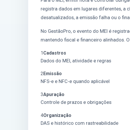
Para o MEI, emitir nota e controlar obrig
registra dados em lugares diferentes, a 
desatualizados, a emissão falha ou o fin
No GestãoPro, o evento do MEI é registr
mantendo fiscal e financeiro alinhados. O
1
Cadastros
Dados do MEI, atividade e regras
2
Emissão
NFS-e e NFC-e quando aplicável
3
Apuração
Controle de prazos e obrigações
4
Organização
DAS e histórico com rastreabilidade