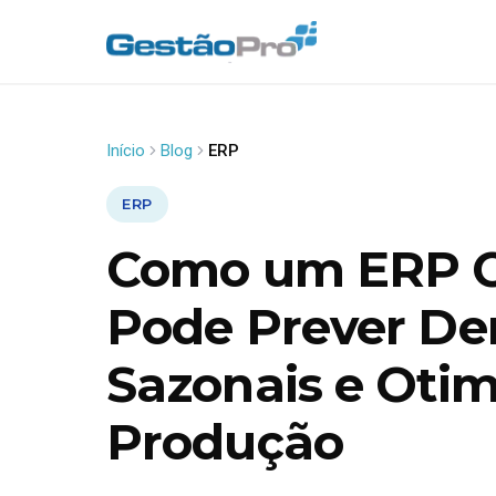
Início
Blog
ERP
ERP
Como um ERP C
Pode Prever D
Sazonais e Otim
Produção