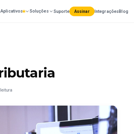
Aplicativos
Soluções
Suporte
Assinar
Integrações
Blog
ributaria
leitura