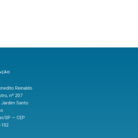
AÇÃO
nedito Reinaldo
tro, nº 207
: Jardim Santo
io
ri/SP — CEP
-102