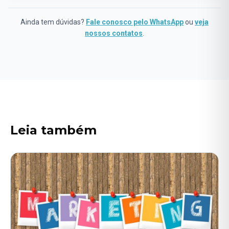
Através da integração com sistemas
ERP
, os robôs de
marketing automatizado automatizam campanhas,
Ainda tem dúvidas?
Fale conosco pelo WhatsApp
ou
veja
centralizam dados e personalizam a comunicação,
nossos contatos
.
otimizando os processos e reduzindo custos operacionais.
Leia também