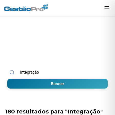
Início
Blog
Busca
Busca no Blog
Encontre artigos sobre gestão, NF-e, ERP e automação
empresarial.
Buscar no blog
Buscar
180 resultados para "Integração"