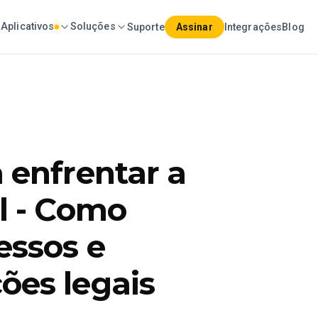
Aplicativos
Soluções
Suporte
Assinar
Integrações
Blog
 enfrentar a
al - Como
essos e
ões legais