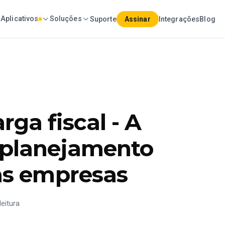
Aplicativos
Soluções
Suporte
Assinar
Integrações
Blog
ga fiscal - A
 planejamento
 as empresas
leitura