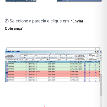
2)
Selecione a parcela e clique em
Enviar
"
Cobrança
".