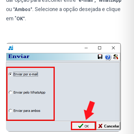
dar opção para escolher entre
"
e-mail", "WhatsApp"
ou
. Selecione a opção desejada e clique
"Ambos"
em "
.
OK"