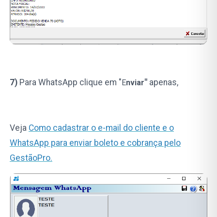
7)
Para WhatsApp clique em "
"
apenas,
E
nviar
Veja
Como cadastrar o e-mail do cliente e o
WhatsApp para enviar boleto e cobrança pelo
GestãoPro
.